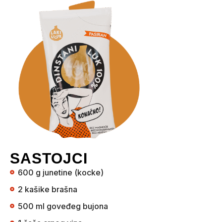
SASTOJCI
600 g junetine (kocke)
2 kašike brašna
500 ml goveđeg bujona