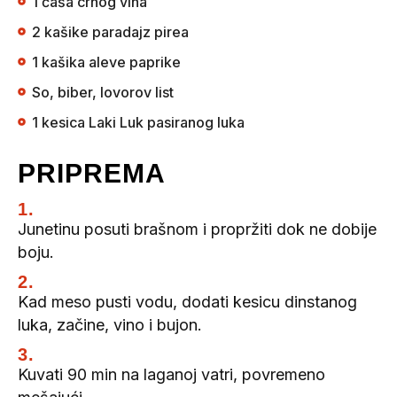
1 čaša crnog vina
2 kašike paradajz pirea
1 kašika aleve paprike
So, biber, lovorov list
1 kesica Laki Luk pasiranog luka
PRIPREMA
1.
Junetinu posuti brašnom i propržiti dok ne dobije
boju.
2.
Kad meso pusti vodu, dodati kesicu dinstanog
luka, začine, vino i bujon.
3.
Kuvati 90 min na laganoj vatri, povremeno