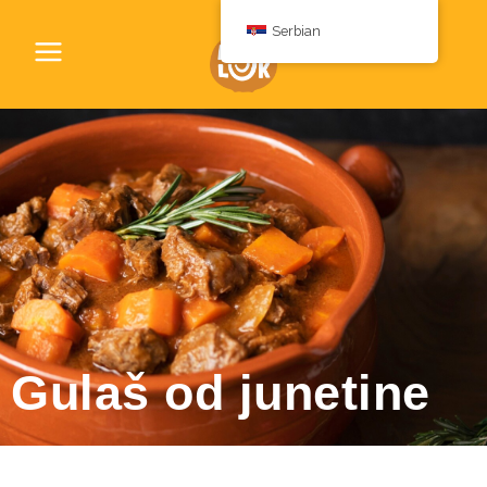
Serbian
Gulaš od junetine