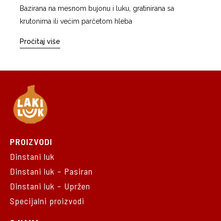
Bazirana na mesnom bujonu i luku, gratinirana sa
krutonima ili većim parčetom hleba
Pročitaj više
PROIZVODI
Dinstani luk
Dinstani luk – Pasiran
Dinstani luk – Upržen
Specijalni proizvodi