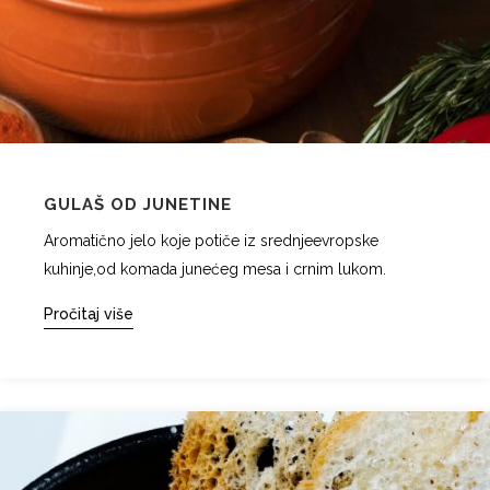
GULAŠ OD JUNETINE
Aromatično jelo koje potiče iz srednjeevropske
kuhinje,od komada junećeg mesa i crnim lukom.
Pročitaj više